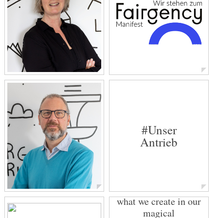
Nora Krückel
Warum uns #fairness
wichtig ist
Geschäftsführerin & Head of
Nachhaltigkeitskommunikation
#Unser
Antrieb
„Pure Goodness – is
what we create in our
Fabian Menzel
magical