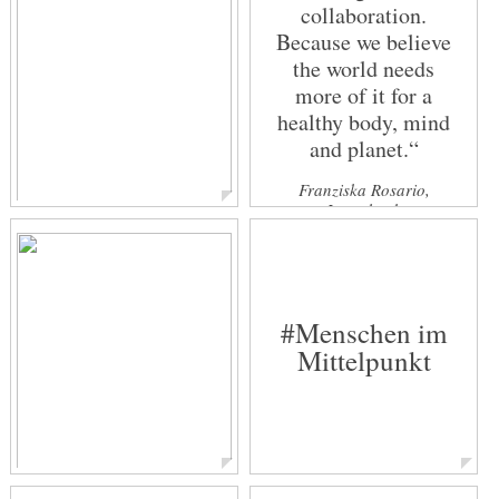
collaboration.
Geschäftsführer & Head of Kommunikation
Because we believe
the world needs
more of it for a
healthy body, mind
and planet.“
Franziska Rosario,
Lovechock
Svea Grühn
Senior Expert PR & Social Media
#Menschen im
Mittelpunkt
Véronique Wolfgramm