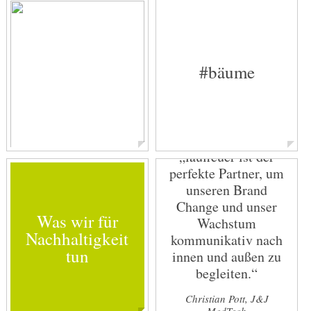
B2B & Beverages Expert
#bäume
„lauffeuer ist der
Jörn Rebentrost
perfekte Partner, um
unseren Brand
Senior Expert B2B & Allrounder
Change und unser
Was wir für
Wachstum
Nachhaltigkeit
kommunikativ nach
tun
innen und außen zu
begleiten.“
Christian Pott, J&J