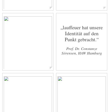
Anna-Lena Holla
„lauffeuer hat unsere
Media Relations Expert
Identität auf den
Punkt gebracht.“
Prof. Dr. Constanze
Sörensen, HAW Hamburg
Jannik Loose
Bio trifft B2B