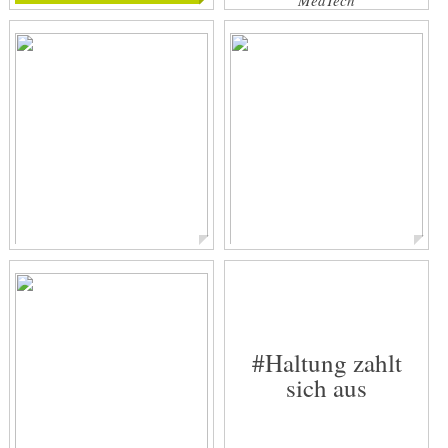
MedTech
Lara Haßlberger
Unsere Werte
Content Creation Expert
#Haltung zahlt
sich aus